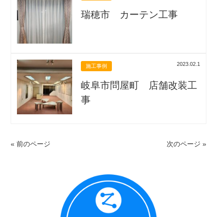
瑞穂市 カーテン工事
2023.02.1
施工事例
岐阜市問屋町 店舗改装工
事
« 前のページ
次のページ »